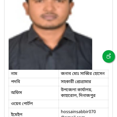
নাম
জনাব মোঃ সাব্বির হোসেন
পদবি
সহকারী প্রোগ্রামার
উপজেলা কার্যালয়,
অফিস
কাহারোল, দিনাজপুর
ওয়েব পোর্টল
hossainsabbir070
ইমেইল