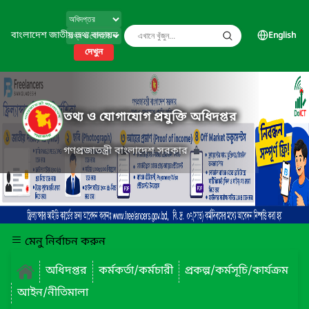
বাংলাদেশ জাতীয় তথ্য বাতায়ন
English
দেখুন
তথ্য ও যোগাযোগ প্রযুক্তি অধিদপ্তর
গণপ্রজাতন্ত্রী বাংলাদেশ সরকার
মেনু নির্বাচন করুন
অধিদপ্তর
কর্মকর্তা/কর্মচারী
প্রকল্প/কর্মসূচি/কার্যক্রম
আইন/নীতিমালা