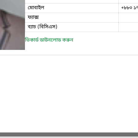
মোবাইল
+৮৮০ ১
ফ্যাক্স
ব্যাচ (বিসিএস)
ভিকার্ড ডাউনলোড করুন