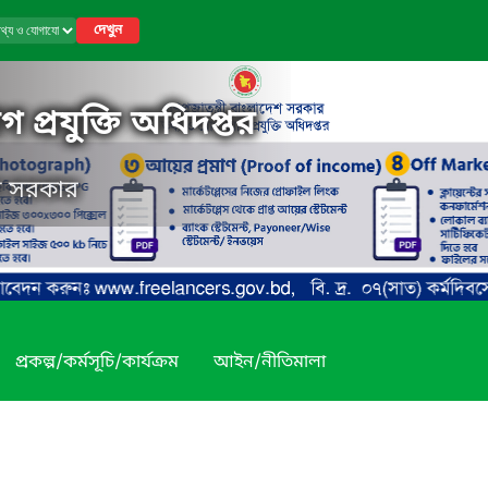
দেখুন
 প্রযুক্তি অধিদপ্তর
েশ সরকার
প্রকল্প/কর্মসূচি/কার্যক্রম
আইন/নীতিমালা