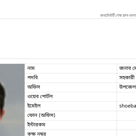
কনটেন্টটি শেষ হাল-নাগ
নাম
জনাব ম
পদবি
সহকারী প
অফিস
উপজেলা 
ওয়েব পোর্টল
ইমেইল
shoeba
ফোন (অফিস)
ইন্টারকম
কক্ষ নম্বর