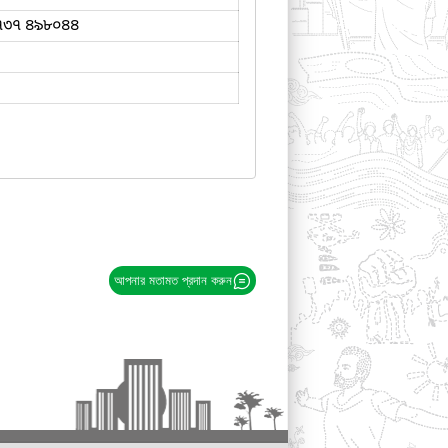
৭৩৭ ৪৯৮০৪৪
আপনার মতামত প্রদান করুন