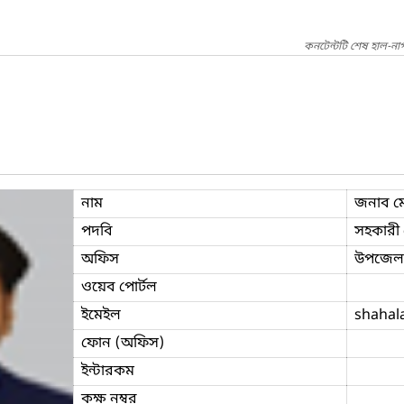
কনটেন্টটি শেষ হাল-না
নাম
জনাব ম
পদবি
সহকারী প
অফিস
উপজেলা 
ওয়েব পোর্টল
ইমেইল
shahal
ফোন (অফিস)
ইন্টারকম
কক্ষ নম্বর