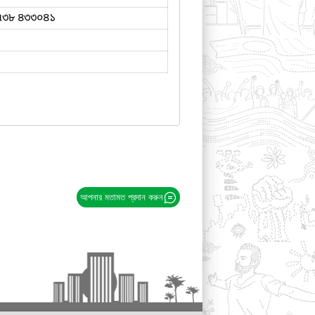
৭৩৮ ৪৩৩০৪১
আপনার মতামত প্রদান করুন