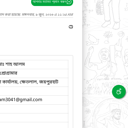
আপনার মতামত প্রদান করুন
গাদ করা হয়েছে: মঙ্গলবার, ৯ জুন, ২০২৬ এ ১১:২৫ AM
োঃ শাহ আলম
্রোগ্রামার
কার্যালয়, ক্ষেতলাল, জয়পুরহাট
am3041
@gmail.com