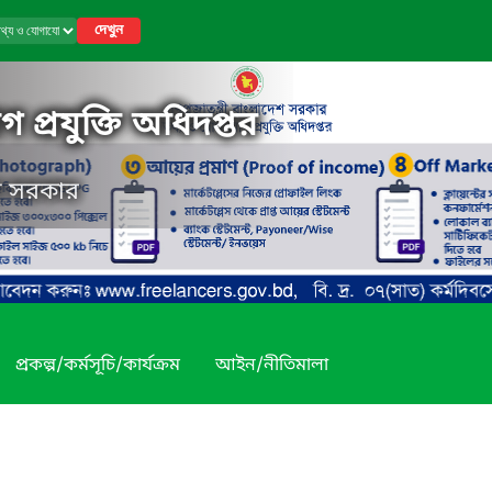
দেখুন
 প্রযুক্তি অধিদপ্তর
েশ সরকার
প্রকল্প/কর্মসূচি/কার্যক্রম
আইন/নীতিমালা