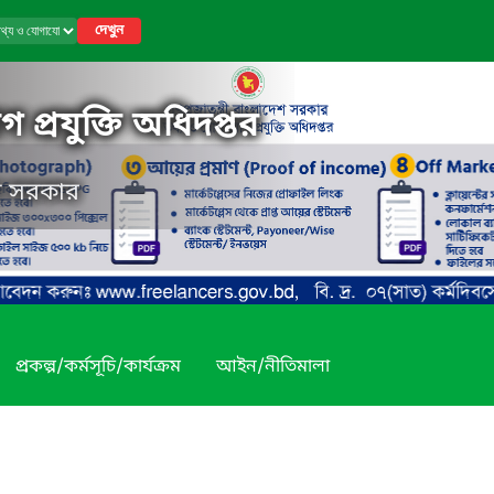
দেখুন
 প্রযুক্তি অধিদপ্তর
েশ সরকার
প্রকল্প/কর্মসূচি/কার্যক্রম
আইন/নীতিমালা