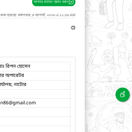
আপনার মতামত প্রদান করুন
দ করা হয়েছে: মঙ্গলবার, ৪ আগস্ট, ২০২৬ এ ১১:৫৬ AM
োঃ রিপন হোসেন
টার অপারেটর
র্যালয়, নাটোর
on86
@gmail.com