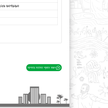
৭২৬ ৬০৭৮৯০
আপনার মতামত প্রদান করুন