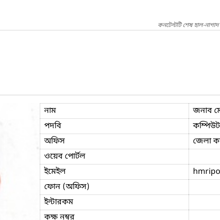
কনটেন্টটি শেষ হাল-নাগা
নাম
জনাব ম
পদবি
কম্পিউ
অফিস
জেলা কা
ওয়েব পোর্টল
ইমেইল
hmrip
ফোন (অফিস)
ইন্টারকম
কক্ষ নম্বর