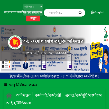
বাংলাদেশ জাতীয় তথ্য বাতায়ন
English
দেখুন
তথ্য ও যোগাযোগ প্রযুক্তি অধিদপ্তর
গণপ্রজাতন্ত্রী বাংলাদেশ সরকার
মেনু নির্বাচন করুন
অধিদপ্তর
কর্মকর্তা/কর্মচারী
প্রকল্প/কর্মসূচি/কার্যক্রম
আইন/নীতিমালা