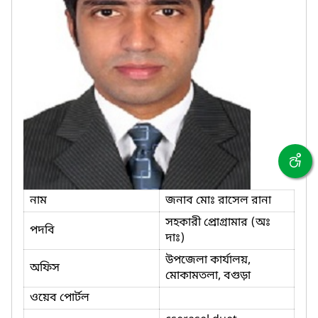
নাম
জনাব মোঃ রাসেল রানা
সহকারী প্রোগ্রামার (অঃ
পদবি
দাঃ)
উপজেলা কার্যালয়,
অফিস
মোকামতলা, বগুড়া
ওয়েব পোর্টল