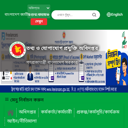
বাংলাদেশ জাতীয় তথ্য বাতায়ন
English
দেখুন
তথ্য ও যোগাযোগ প্রযুক্তি অধিদপ্তর
গণপ্রজাতন্ত্রী বাংলাদেশ সরকার
মেনু নির্বাচন করুন
অধিদপ্তর
কর্মকর্তা/কর্মচারী
প্রকল্প/কর্মসূচি/কার্যক্রম
আইন/নীতিমালা