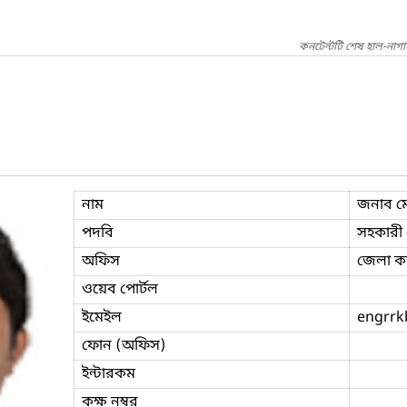
কনটেন্টটি শেষ হাল-নাগ
নাম
জনাব ম
পদবি
সহকারী 
অফিস
জেলা কার
ওয়েব পোর্টল
ইমেইল
engrrk
ফোন (অফিস)
ইন্টারকম
কক্ষ নম্বর