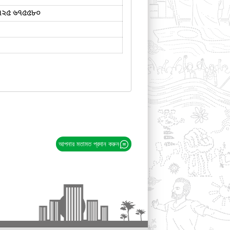
৭২৫ ৬৭৫৫৮০
আপনার মতামত প্রদান করুন