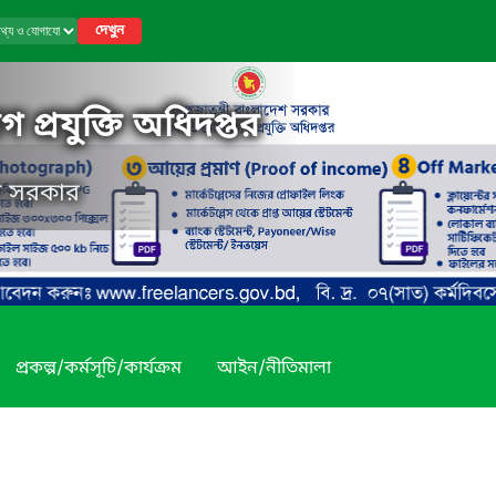
দেখুন
 প্রযুক্তি অধিদপ্তর
েশ সরকার
প্রকল্প/কর্মসূচি/কার্যক্রম
আইন/নীতিমালা