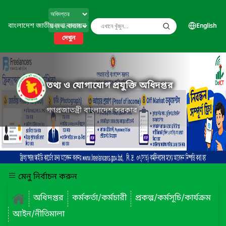
বাংলাদেশ জাতীয় তথ্য বাতায়ন
English
দেখুন
তথ্য ও যোগাযোগ প্রযুক্তি অধিদপ্তর
গণপ্রজাতন্ত্রী বাংলাদেশ সরকার
মেনু নির্বাচন করুন
অধিদপ্তর
কর্মকর্তা/কর্মচারী
প্রকল্প/কর্মসূচি/কার্যক্রম
আইন/নীতিমালা