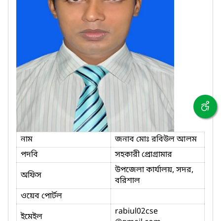
নাম
জনাব মোঃ রবিউল আলম
পদবি
সহকারী প্রোগ্রামার
উপজেলা কার্যালয়, সদর,
অফিস
বরিশাল
ওয়েব পোর্টল
rabiul02cse
ইমেইল