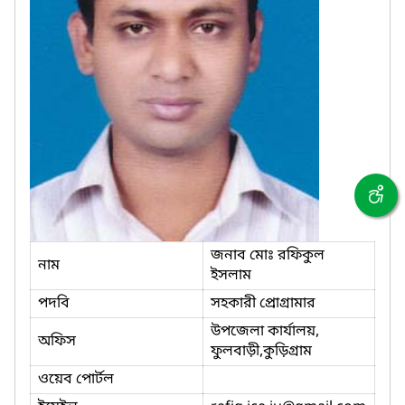
জনাব মোঃ রফিকুল
নাম
ইসলাম
পদবি
সহকারী প্রোগ্রামার
উপজেলা কার্যালয়,
অফিস
ফুলবাড়ী,কুড়িগ্রাম
ওয়েব পোর্টল