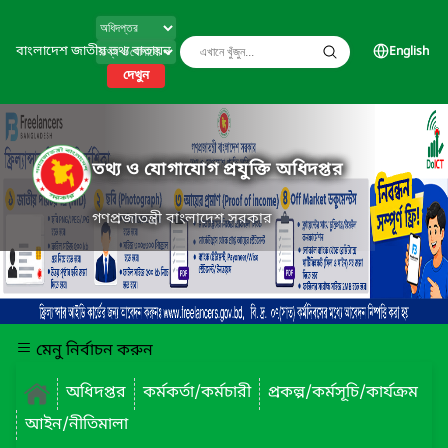
বাংলাদেশ জাতীয় তথ্য বাতায়ন
English
দেখুন
তথ্য ও যোগাযোগ প্রযুক্তি অধিদপ্তর
গণপ্রজাতন্ত্রী বাংলাদেশ সরকার
মেনু নির্বাচন করুন
অধিদপ্তর
কর্মকর্তা/কর্মচারী
প্রকল্প/কর্মসূচি/কার্যক্রম
আইন/নীতিমালা