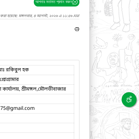
আপনার মতামত প্রদান করুন
দ করা হয়েছে: মঙ্গলবার, ৪ আগস্ট, ২০২৬ এ ১১:৫৬ AM
োঃ রকিবুল হক
্রোগ্রামার
কার্যালয়, শ্রীমঙ্গল,মৌলভীবাজার
975
@gmail.com