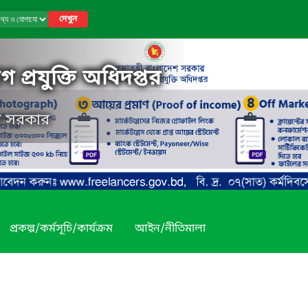
দেখুন
 প্রযুক্তি অধিদপ্তর
েশ সরকার
প্রকল্প/কর্মসূচি/কার্যক্রম
আইন/নীতিমালা