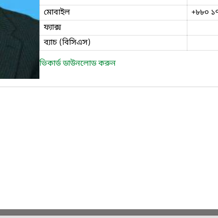
মোবাইল
+৮৮০ ১
ফ্যাক্স
ব্যাচ (বিসিএস)
ভিকার্ড ডাউনলোড করুন