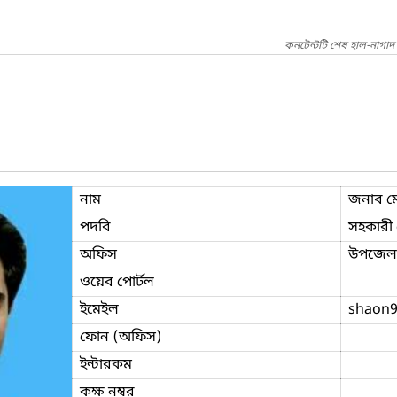
কনটেন্টটি শেষ হাল-নাগা
নাম
জনাব ম
পদবি
সহকারী প
অফিস
উপজেলা 
ওয়েব পোর্টল
ইমেইল
shaon
ফোন (অফিস)
ইন্টারকম
কক্ষ নম্বর