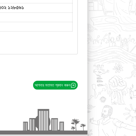
৭৩২ ১২৮৫৬১
আপনার মতামত প্রদান করুন