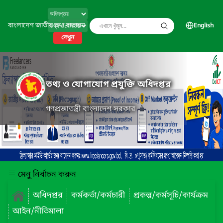
বাংলাদেশ জাতীয় তথ্য বাতায়ন
English
দেখুন
তথ্য ও যোগাযোগ প্রযুক্তি অধিদপ্তর
গণপ্রজাতন্ত্রী বাংলাদেশ সরকার
মেনু নির্বাচন করুন
অধিদপ্তর
কর্মকর্তা/কর্মচারী
প্রকল্প/কর্মসূচি/কার্যক্রম
আইন/নীতিমালা