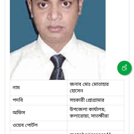
জনাব মোঃ মোতাহার
নাম
হোসেন
পদবি
সহকারী প্রোগ্রামার
উপজেলা কার্যালয়,
অফিস
কলারোয়া, সাতক্ষীরা
ওয়েব পোর্টল