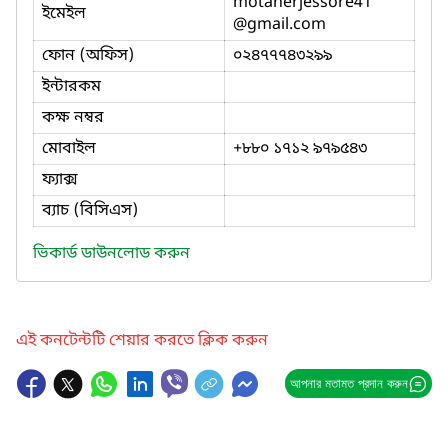
motaherjessore41
ইমেইল
@gmail.com
ফোন (অফিস)
০২৪৭৭৭৪৩২৯৯
ইন্টারকম
কক্ষ নম্বর
মোবাইল
+৮৮০ ১৭১২ ৯৭৯৫৪৩
ফ্যাক্স
ব্যাচ (বিসিএস)
ভিকার্ড ডাউনলোড করুন
এই কনটেন্টটি শেয়ার করতে ক্লিক করুন
আপনার মতামত প্রদান করুন