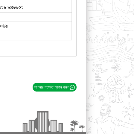
৭২৮ ৮৪৬৯০২
২০১৯
আপনার মতামত প্রদান করুন