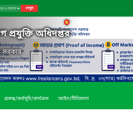
দেখুন
 প্রযুক্তি অধিদপ্তর
েশ সরকার
প্রকল্প/কর্মসূচি/কার্যক্রম
আইন/নীতিমালা