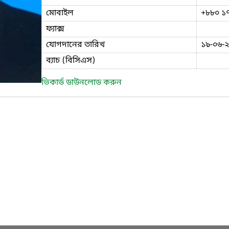
মোবাইল
+৮৮০ ১
ফ্যাক্স
যোগদানের তারিখ
১৯-০৬-
ব্যাচ (বিসিএস)
ভিকার্ড ডাউনলোড করুন