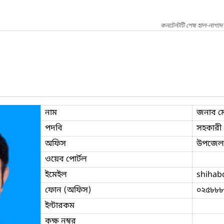
কনটেন্টটি শেষ হাল-নাগা
নাম
জনাব মো
পদবি
সহকারী প
অফিস
উপজেলা ক
ওয়েব পোর্টল
ইমেইল
shihab
ফোন (অফিস)
০২৫৮৮৮
ইন্টারকম
কক্ষ নম্বর