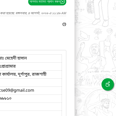
আপনার মতামত প্রদান করুন
দ করা হয়েছে: মঙ্গলবার, ৪ আগস্ট, ২০২৬ এ ১১:৫৬ AM
ঃ মেহেদী হাসান
্রোগ্রামার
ার্যালয়, দূর্গাপুর, রাজশাহী
cse09
@gmail.com
৬৮৮১০