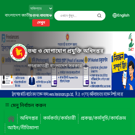
বাংলাদেশ জাতীয় তথ্য বাতায়ন
English
দেখুন
তথ্য ও যোগাযোগ প্রযুক্তি অধিদপ্তর
গণপ্রজাতন্ত্রী বাংলাদেশ সরকার
মেনু নির্বাচন করুন
অধিদপ্তর
কর্মকর্তা/কর্মচারী
প্রকল্প/কর্মসূচি/কার্যক্রম
আইন/নীতিমালা