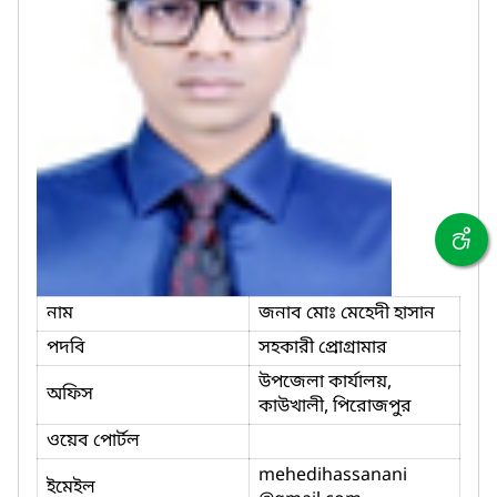
নাম
জনাব মোঃ মেহেদী হাসান
পদবি
সহকারী প্রোগ্রামার
উপজেলা কার্যালয়,
অফিস
কাউখালী, পিরোজপুর
ওয়েব পোর্টল
mehedihassanani
ইমেইল