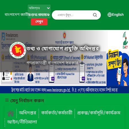
বাংলাদেশ জাতীয় তথ্য বাতায়ন
English
দেখুন
তথ্য ও যোগাযোগ প্রযুক্তি অধিদপ্তর
গণপ্রজাতন্ত্রী বাংলাদেশ সরকার
মেনু নির্বাচন করুন
অধিদপ্তর
কর্মকর্তা/কর্মচারী
প্রকল্প/কর্মসূচি/কার্যক্রম
আইন/নীতিমালা