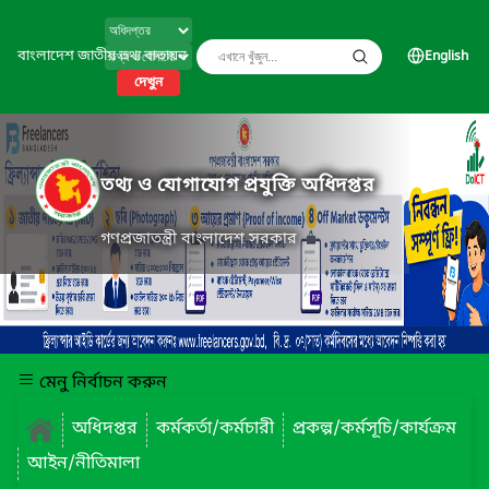
বাংলাদেশ জাতীয় তথ্য বাতায়ন
English
দেখুন
তথ্য ও যোগাযোগ প্রযুক্তি অধিদপ্তর
গণপ্রজাতন্ত্রী বাংলাদেশ সরকার
মেনু নির্বাচন করুন
অধিদপ্তর
কর্মকর্তা/কর্মচারী
প্রকল্প/কর্মসূচি/কার্যক্রম
আইন/নীতিমালা