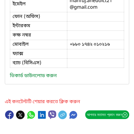
mahfuj.anedoict21
ইমেইল
@gmail.com
ফোন (অফিস)
ইন্টারকম
কক্ষ নম্বর
মোবাইল
+৮৮০ ১৭৪২ ০১০২১৬
ফ্যাক্স
ব্যাচ (বিসিএস)
ভিকার্ড ডাউনলোড করুন
এই কনটেন্টটি শেয়ার করতে ক্লিক করুন
আপনার মতামত প্রদান করুন