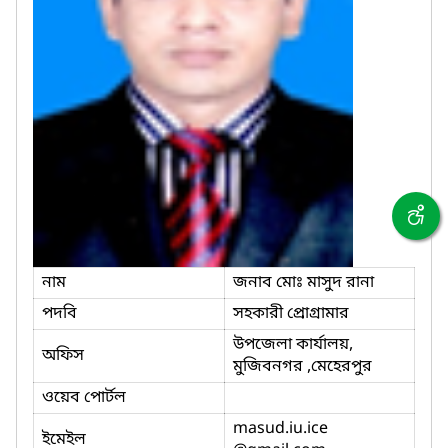
নাম
জনাব মোঃ মাসুদ রানা
পদবি
সহকারী প্রোগ্রামার
উপজেলা কার্যালয়,
অফিস
মুজিবনগর ,মেহেরপুর
ওয়েব পোর্টল
masud.iu.ice
ইমেইল