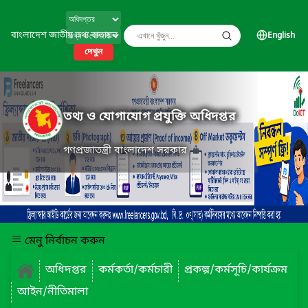
বাংলাদেশ জাতীয় তথ্য বাতায়ন
English
দেখুন
তথ্য ও যোগাযোগ প্রযুক্তি অধিদপ্তর
গণপ্রজাতন্ত্রী বাংলাদেশ সরকার
মেনু নির্বাচন করুন
অধিদপ্তর
কর্মকর্তা/কর্মচারী
প্রকল্প/কর্মসূচি/কার্যক্রম
আইন/নীতিমালা