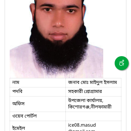
নাম
জনাব মোঃ মাইদুল ইসলাম
পদবি
সহকারী প্রোগ্রামার
উপজেলা কার্যালয়,
অফিস
কিশোরগঞ্জ,নীলফামারী
ওয়েব পোর্টল
ice08.masud
ইমেইল