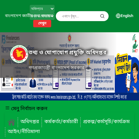
বাংলাদেশ জাতীয় তথ্য বাতায়ন
English
দেখুন
তথ্য ও যোগাযোগ প্রযুক্তি অধিদপ্তর
গণপ্রজাতন্ত্রী বাংলাদেশ সরকার
মেনু নির্বাচন করুন
অধিদপ্তর
কর্মকর্তা/কর্মচারী
প্রকল্প/কর্মসূচি/কার্যক্রম
আইন/নীতিমালা