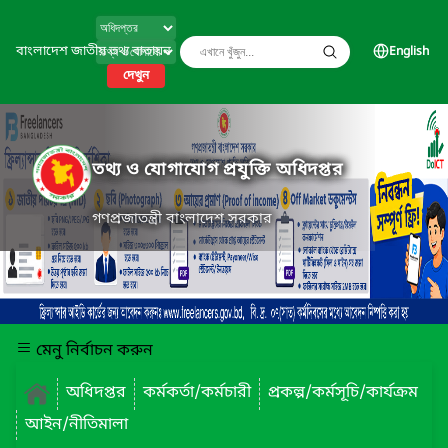
বাংলাদেশ জাতীয় তথ্য বাতায়ন
English
দেখুন
তথ্য ও যোগাযোগ প্রযুক্তি অধিদপ্তর
গণপ্রজাতন্ত্রী বাংলাদেশ সরকার
মেনু নির্বাচন করুন
অধিদপ্তর
কর্মকর্তা/কর্মচারী
প্রকল্প/কর্মসূচি/কার্যক্রম
আইন/নীতিমালা