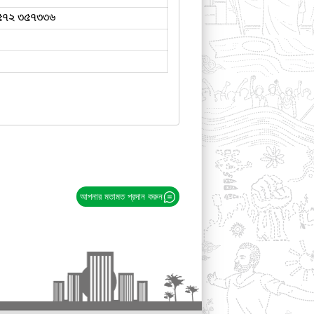
৫৭২ ৩৫৭৩৩৬
আপনার মতামত প্রদান করুন