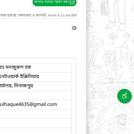
আপনার মতামত প্রদান করুন
দ করা হয়েছে: মঙ্গলবার, ৪ আগস্ট, ২০২৬ এ ১১:৫৬ AM
োঃ মনজুরুল হক
েটওয়ার্ক ইঞ্জিনিয়ার
র্যালয়, দিনাজপুর
ulhaque4635
@gmail.com