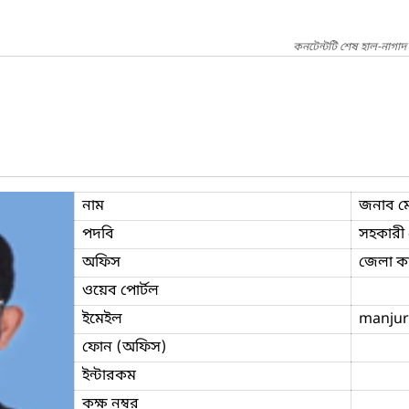
কনটেন্টটি শেষ হাল-নাগা
নাম
জনাব ম
পদবি
সহকারী ন
অফিস
জেলা কা
ওয়েব পোর্টল
ইমেইল
manjur
ফোন (অফিস)
ইন্টারকম
কক্ষ নম্বর