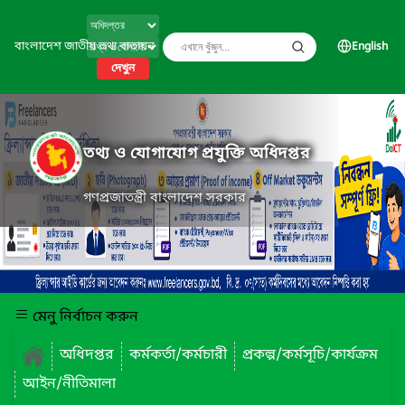
বাংলাদেশ জাতীয় তথ্য বাতায়ন
English
দেখুন
তথ্য ও যোগাযোগ প্রযুক্তি অধিদপ্তর
গণপ্রজাতন্ত্রী বাংলাদেশ সরকার
মেনু নির্বাচন করুন
অধিদপ্তর
কর্মকর্তা/কর্মচারী
প্রকল্প/কর্মসূচি/কার্যক্রম
আইন/নীতিমালা