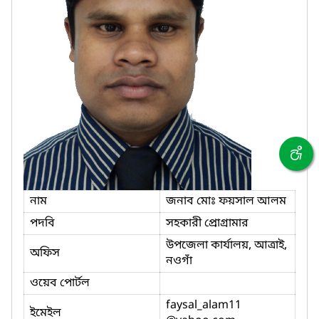
নাম
জনাব মোঃ ফয়সাল আলম
পদবি
সহকারী প্রোগ্রামার
উপজেলা কার্যালয়, আত্রাই,
অফিস
নওগাঁ
ওয়েব পোর্টল
faysal_alam11
ইমেইল