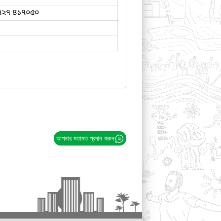
৭২৭ ৪১৭০৫০
আপনার মতামত প্রদান করুন