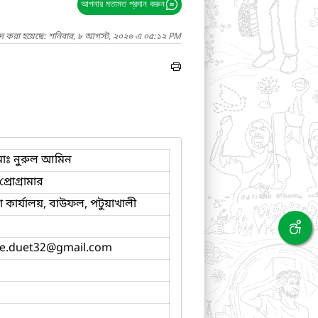
আপনার মতামত প্রদান করুন
াদ করা হয়েছে: শনিবার, ৮ আগস্ট, ২০২৬ এ ০৫:১২ PM
োঃ নুরুল আমিন
্রোগ্রামার
কার্যালয়, বাউফল, পটুয়াখালী
e.duet32
@gmail.com