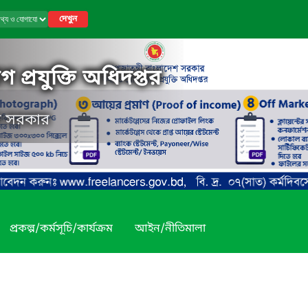
দেখুন
 প্রযুক্তি অধিদপ্তর
েশ সরকার
প্রকল্প/কর্মসূচি/কার্যক্রম
আইন/নীতিমালা