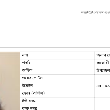
কনটেন্টটি শেষ হাল-নাগ
নাম
জনাব ম
পদবি
সহকারী প
অফিস
উপজেলা 
ওয়েব পোর্টল
ইমেইল
amincs
ফোন (অফিস)
ইন্টারকম
কক্ষ নম্বর