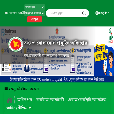
বাংলাদেশ জাতীয় তথ্য বাতায়ন
English
দেখুন
তথ্য ও যোগাযোগ প্রযুক্তি অধিদপ্তর
গণপ্রজাতন্ত্রী বাংলাদেশ সরকার
মেনু নির্বাচন করুন
অধিদপ্তর
কর্মকর্তা/কর্মচারী
প্রকল্প/কর্মসূচি/কার্যক্রম
আইন/নীতিমালা