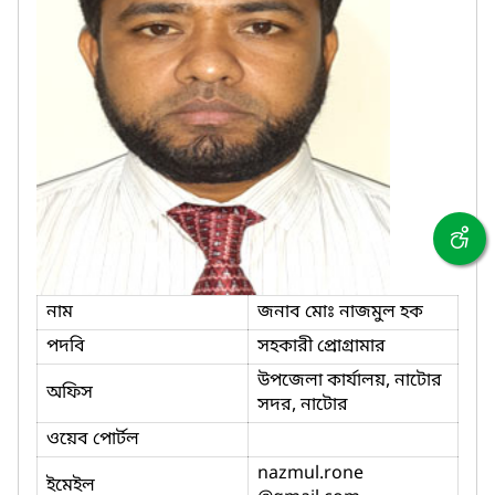
নাম
জনাব মোঃ নাজমুল হক
পদবি
সহকারী প্রোগ্রামার
উপজেলা কার্যালয়, নাটোর
অফিস
সদর, নাটোর
ওয়েব পোর্টল
nazmul.rone
ইমেইল