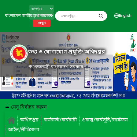
বাংলাদেশ জাতীয় তথ্য বাতায়ন
English
দেখুন
তথ্য ও যোগাযোগ প্রযুক্তি অধিদপ্তর
গণপ্রজাতন্ত্রী বাংলাদেশ সরকার
মেনু নির্বাচন করুন
অধিদপ্তর
কর্মকর্তা/কর্মচারী
প্রকল্প/কর্মসূচি/কার্যক্রম
আইন/নীতিমালা