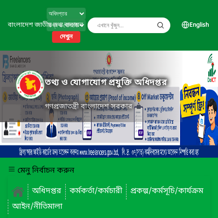
বাংলাদেশ জাতীয় তথ্য বাতায়ন
English
দেখুন
তথ্য ও যোগাযোগ প্রযুক্তি অধিদপ্তর
গণপ্রজাতন্ত্রী বাংলাদেশ সরকার
মেনু নির্বাচন করুন
অধিদপ্তর
কর্মকর্তা/কর্মচারী
প্রকল্প/কর্মসূচি/কার্যক্রম
আইন/নীতিমালা