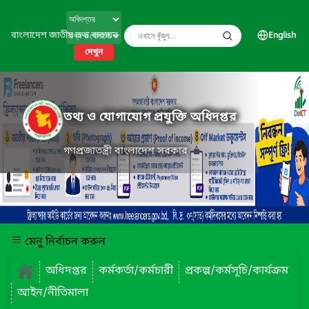
বাংলাদেশ জাতীয় তথ্য বাতায়ন
English
দেখুন
তথ্য ও যোগাযোগ প্রযুক্তি অধিদপ্তর
গণপ্রজাতন্ত্রী বাংলাদেশ সরকার
মেনু নির্বাচন করুন
অধিদপ্তর
কর্মকর্তা/কর্মচারী
প্রকল্প/কর্মসূচি/কার্যক্রম
আইন/নীতিমালা