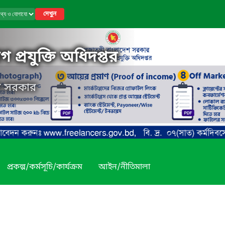
দেখুন
 প্রযুক্তি অধিদপ্তর
েশ সরকার
প্রকল্প/কর্মসূচি/কার্যক্রম
আইন/নীতিমালা