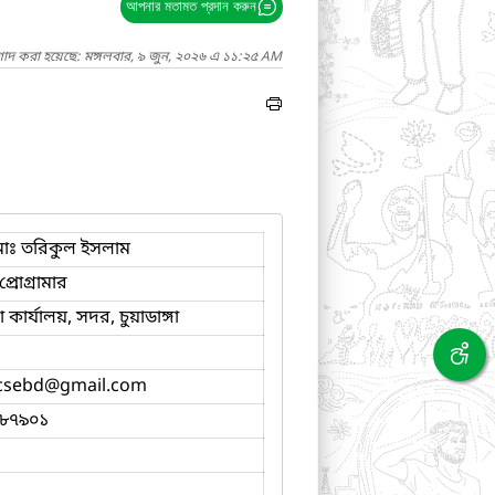
আপনার মতামত প্রদান করুন
গাদ করা হয়েছে: মঙ্গলবার, ৯ জুন, ২০২৬ এ ১১:২৫ AM
োঃ তরিকুল ইসলাম
্রোগ্রামার
ার্যালয়, সদর, চুয়াডাঙ্গা
lcsebd
@gmail.com
৮৭৯০১