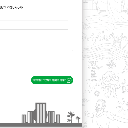
৭৪৬ ০৫৮৬৮৬
আপনার মতামত প্রদান করুন