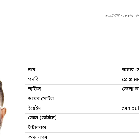
কনটেন্টটি শেষ হাল-না
নাম
জনাব মো
পদবি
প্রোগ্রাম
অফিস
জেলা কা
ওয়েব পোর্টল
ইমেইল
zahidul
ফোন (অফিস)
ইন্টারকম
কক্ষ নম্বর