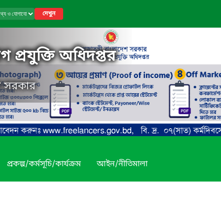
দেখুন
 প্রযুক্তি অধিদপ্তর
েশ সরকার
প্রকল্প/কর্মসূচি/কার্যক্রম
আইন/নীতিমালা