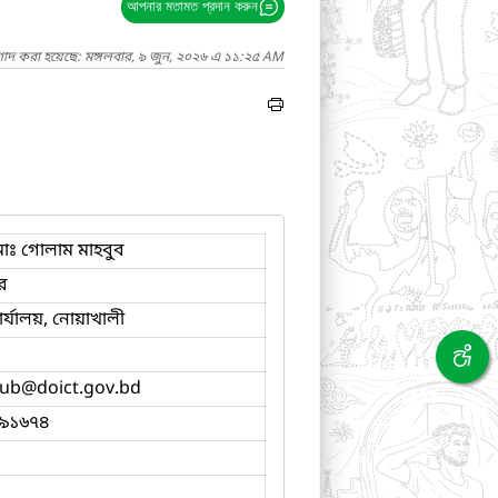
আপনার মতামত প্রদান করুন
গাদ করা হয়েছে: মঙ্গলবার, ৯ জুন, ২০২৬ এ ১১:২৫ AM
োঃ গোলাম মাহবুব
ার
র্যালয়, নোয়াখালী
ub
@doict.gov.bd
৯১৬৭৪