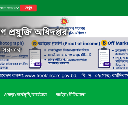
দেখুন
 প্রযুক্তি অধিদপ্তর
েশ সরকার
প্রকল্প/কর্মসূচি/কার্যক্রম
আইন/নীতিমালা