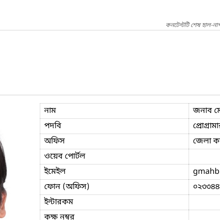
কনটেন্টটি শেষ হাল-না
নাম
জনাব ম
পদবি
প্রোগ্রাম
অফিস
জেলা কা
ওয়েব পোর্টল
ইমেইল
gmahb
ফোন (অফিস)
০২৩৩৪৪
ইন্টারকম
কক্ষ নম্বর