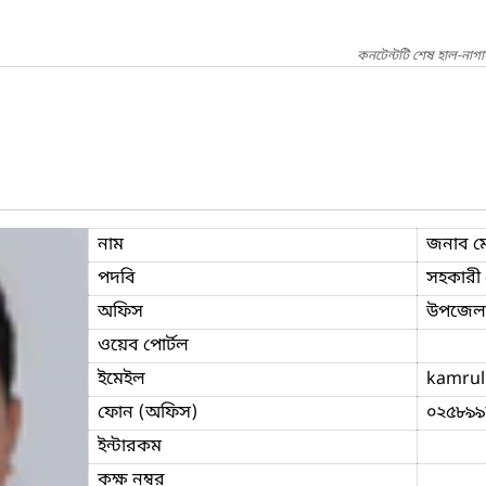
কনটেন্টটি শেষ হাল-নাগ
নাম
জনাব ম
পদবি
সহকারী প
অফিস
উপজেলা 
ওয়েব পোর্টল
ইমেইল
kamrul
ফোন (অফিস)
০২৫৮৯৯
ইন্টারকম
কক্ষ নম্বর