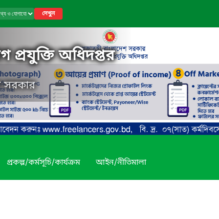
দেখুন
 প্রযুক্তি অধিদপ্তর
েশ সরকার
প্রকল্প/কর্মসূচি/কার্যক্রম
আইন/নীতিমালা