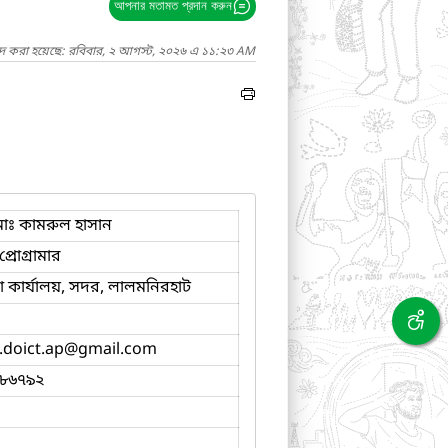
আপনার মতামত প্রদান করুন
াদ করা হয়েছে: রবিবার, ২ আগস্ট, ২০২৬ এ ১১:২৩ AM
োঃ কামরুল হাসান
্রোগ্রামার
কার্যালয়, সদর, লালমনিরহাট
.doict.ap
@gmail.com
৮৬৭৯২