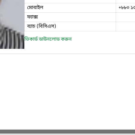
মোবাইল
+৮৮০ ১
ফ্যাক্স
ব্যাচ (বিসিএস)
ভিকার্ড ডাউনলোড করুন