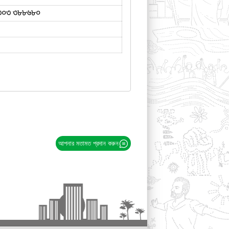
৩০৩ ৩৮৮৬৮০
আপনার মতামত প্রদান করুন