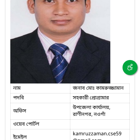
নাম
জনাব মোঃ কামরুজ্জামান
পদবি
সহকারী প্রোগ্রামার
উপজেলা কার্যালয়,
অফিস
রাণীনগর, নওগাঁ
ওয়েব পোর্টল
kamruzzaman.cse59
ইমেইল