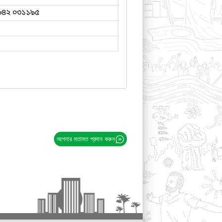
৬৪২ ০৩১১৯৫
আপনার মতামত প্রদান করুন