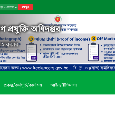
দেখুন
 প্রযুক্তি অধিদপ্তর
েশ সরকার
প্রকল্প/কর্মসূচি/কার্যক্রম
আইন/নীতিমালা