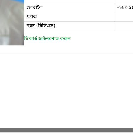
মোবাইল
+৮৮০ ১
ফ্যাক্স
ব্যাচ (বিসিএস)
ভিকার্ড ডাউনলোড করুন