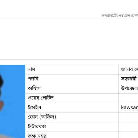
কনটেন্টটি শেষ হাল-নাগ
নাম
জনাব ম
পদবি
সহকারী প
অফিস
উপজেলা ক
ওয়েব পোর্টল
ইমেইল
kawsar
ফোন (অফিস)
ইন্টারকম
কক্ষ নম্বর