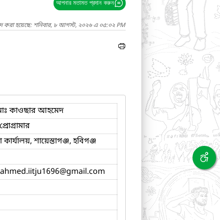
আপনার মতামত প্রদান করুন
াদ করা হয়েছে: শনিবার, ৮ আগস্ট, ২০২৬ এ ০৫:০২ PM
োঃ কাওছার আহমেদ
্রোগ্রামার
ার্যালয়, শায়েস্তাগঞ্জ, হবিগঞ্জ
ahmed.iitju1696
@gmail.com