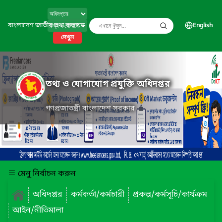
বাংলাদেশ জাতীয় তথ্য বাতায়ন
English
দেখুন
তথ্য ও যোগাযোগ প্রযুক্তি অধিদপ্তর
গণপ্রজাতন্ত্রী বাংলাদেশ সরকার
মেনু নির্বাচন করুন
অধিদপ্তর
কর্মকর্তা/কর্মচারী
প্রকল্প/কর্মসূচি/কার্যক্রম
আইন/নীতিমালা