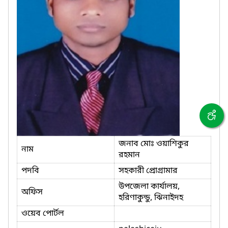
জনাব মোঃ ওয়াশিকুর
নাম
রহমান
পদবি
সহকারী প্রোগ্রামার
উপজেলা কার্যালয়,
অফিস
হরিণাকুন্ডু, ঝিনাইদহ
ওয়েব পোর্টল