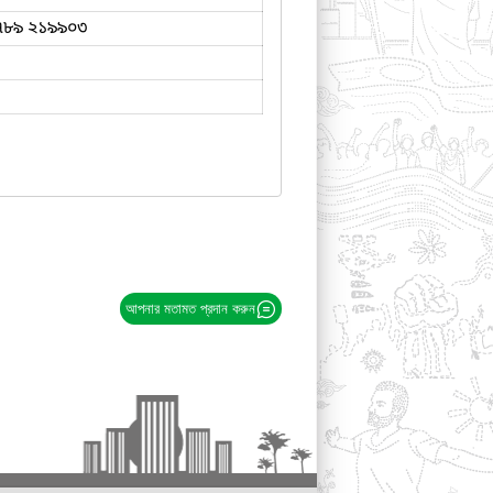
৭৮৯ ২১৯৯০৩
আপনার মতামত প্রদান করুন