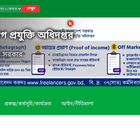
দেখুন
 প্রযুক্তি অধিদপ্তর
েশ সরকার
প্রকল্প/কর্মসূচি/কার্যক্রম
আইন/নীতিমালা