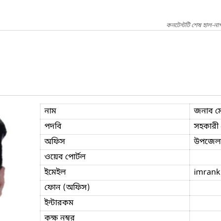
কনটেন্টটি শেষ হাল-না
নাম
জনাব ম
পদবি
সহকারী প
অফিস
উপজেলা 
ওয়েব পোর্টল
ইমেইল
imrank
ফোন (অফিস)
ইন্টারকম
কক্ষ নম্বর