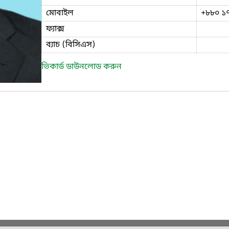
মোবাইল
+৮৮০ ১
ফ্যাক্স
ব্যাচ (বিসিএস)
ভিকার্ড ডাউনলোড করুন