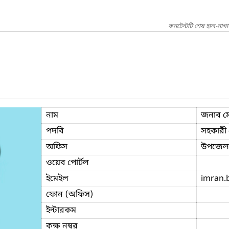
কনটেন্টটি শেষ হাল-নাগ
নাম
জনাব ম
পদবি
সহকারী প
অফিস
উপজেলা 
ওয়েব পোর্টল
ইমেইল
imran.
ফোন (অফিস)
ইন্টারকম
কক্ষ নম্বর