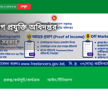
দেখুন
 প্রযুক্তি অধিদপ্তর
েশ সরকার
প্রকল্প/কর্মসূচি/কার্যক্রম
আইন/নীতিমালা