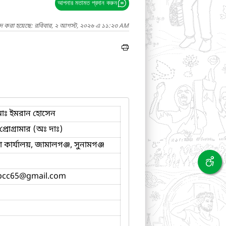
আপনার মতামত প্রদান করুন
াদ করা হয়েছে: রবিবার, ২ আগস্ট, ২০২৬ এ ১১:২৩ AM
োঃ ইমরান হোসেন
্রোগ্রামার (অঃ দাঃ)
কার্যালয়, জামালগঞ্জ, সুনামগঞ্জ
bcc65
@gmail.com