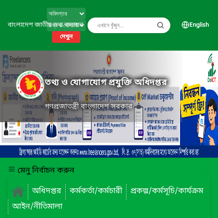
বাংলাদেশ জাতীয় তথ্য বাতায়ন
English
দেখুন
তথ্য ও যোগাযোগ প্রযুক্তি অধিদপ্তর
গণপ্রজাতন্ত্রী বাংলাদেশ সরকার
মেনু নির্বাচন করুন
অধিদপ্তর
কর্মকর্তা/কর্মচারী
প্রকল্প/কর্মসূচি/কার্যক্রম
আইন/নীতিমালা