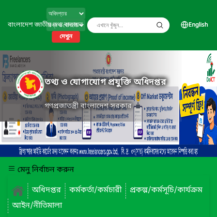
বাংলাদেশ জাতীয় তথ্য বাতায়ন
English
দেখুন
তথ্য ও যোগাযোগ প্রযুক্তি অধিদপ্তর
গণপ্রজাতন্ত্রী বাংলাদেশ সরকার
মেনু নির্বাচন করুন
অধিদপ্তর
কর্মকর্তা/কর্মচারী
প্রকল্প/কর্মসূচি/কার্যক্রম
আইন/নীতিমালা