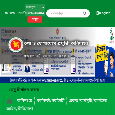
বাংলাদেশ জাতীয় তথ্য বাতায়ন
English
দেখুন
তথ্য ও যোগাযোগ প্রযুক্তি অধিদপ্তর
গণপ্রজাতন্ত্রী বাংলাদেশ সরকার
মেনু নির্বাচন করুন
অধিদপ্তর
কর্মকর্তা/কর্মচারী
প্রকল্প/কর্মসূচি/কার্যক্রম
আইন/নীতিমালা