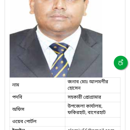
জনাব মোঃ আলমগীর
নাম
হোসেন
পদবি
সহকারী প্রোগ্রামার
উপজেলা কার্যালয়,
অফিস
ফকিরহাট, বাগেরহাট
ওয়েব পোর্টল