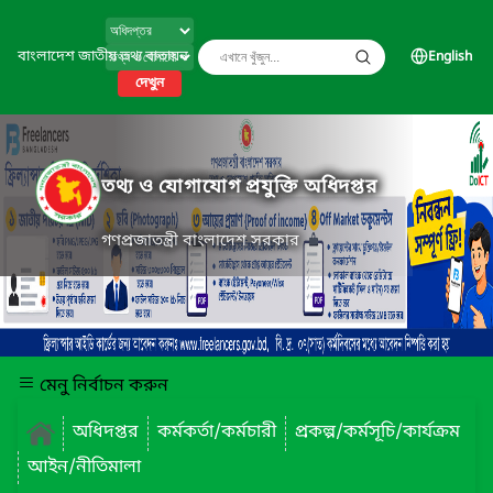
বাংলাদেশ জাতীয় তথ্য বাতায়ন
English
দেখুন
তথ্য ও যোগাযোগ প্রযুক্তি অধিদপ্তর
গণপ্রজাতন্ত্রী বাংলাদেশ সরকার
মেনু নির্বাচন করুন
অধিদপ্তর
কর্মকর্তা/কর্মচারী
প্রকল্প/কর্মসূচি/কার্যক্রম
আইন/নীতিমালা