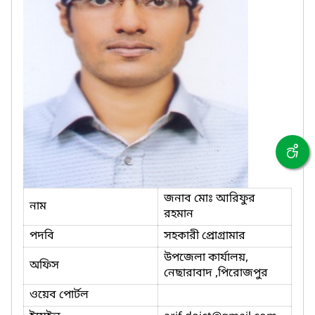
জনাব মোঃ আরিফুর
নাম
রহমান
পদবি
সহকারী প্রোগ্রামার
উপজেলা কার্যালয়,
অফিস
নেছারাবাদ ,পিরোজপুর
ওয়েব পোর্টল