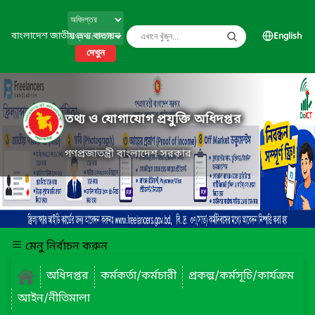
বাংলাদেশ জাতীয় তথ্য বাতায়ন
English
দেখুন
তথ্য ও যোগাযোগ প্রযুক্তি অধিদপ্তর
গণপ্রজাতন্ত্রী বাংলাদেশ সরকার
মেনু নির্বাচন করুন
অধিদপ্তর
কর্মকর্তা/কর্মচারী
প্রকল্প/কর্মসূচি/কার্যক্রম
আইন/নীতিমালা