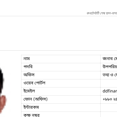
কনটেন্টটি শেষ হাল-নাগ
নাম
জনাব ম
পদবি
উপপরিচ
অফিস
তথ্য ও য
ওয়েব পোর্টল
ইমেইল
ddfina
ফোন (অফিস)
+৮৮০ ২
ইন্টারকম
কক্ষ নম্বর