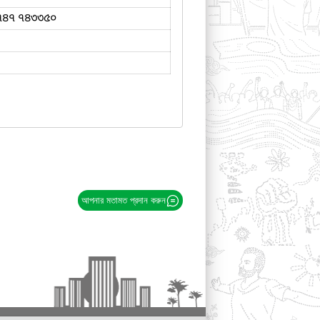
৭৪৭ ৭৪৩৩৫০
আপনার মতামত প্রদান করুন