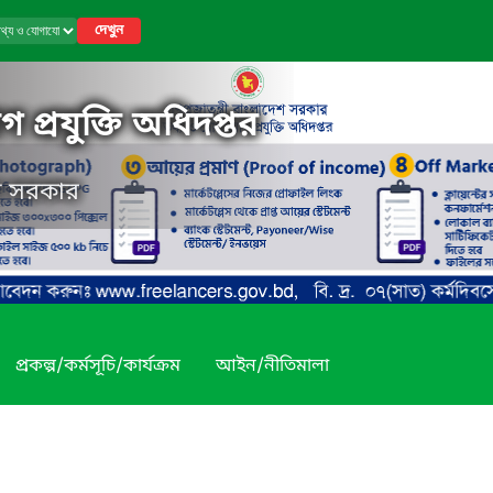
দেখুন
 প্রযুক্তি অধিদপ্তর
েশ সরকার
প্রকল্প/কর্মসূচি/কার্যক্রম
আইন/নীতিমালা