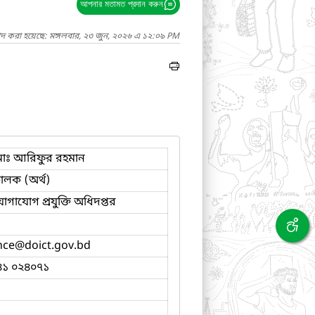
আপনার মতামত প্রদান করুন
াদ করা হয়েছে: মঙ্গলবার, ২৩ জুন, ২০২৬ এ ১২:০৯ PM
োঃ আরিফুর রহমান
ালক (অর্থ)
োগাযোগ প্রযুক্তি অধিদপ্তর
nce
@doict.gov.bd
৪১ ০২৪০৭১