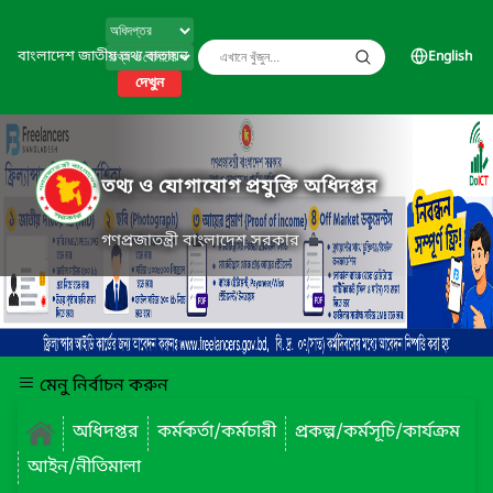
বাংলাদেশ জাতীয় তথ্য বাতায়ন
English
দেখুন
তথ্য ও যোগাযোগ প্রযুক্তি অধিদপ্তর
গণপ্রজাতন্ত্রী বাংলাদেশ সরকার
মেনু নির্বাচন করুন
অধিদপ্তর
কর্মকর্তা/কর্মচারী
প্রকল্প/কর্মসূচি/কার্যক্রম
আইন/নীতিমালা