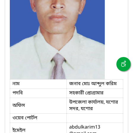
নাম
জনাব মোঃ আব্দুল করিম
পদবি
সহকারী প্রোগ্রামার
উপজেলা কার্যালয়, যশোর
অফিস
সদর, যশোর
ওয়েব পোর্টল
abdulkarim13
ইমেইল