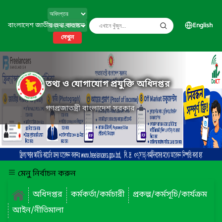
বাংলাদেশ জাতীয় তথ্য বাতায়ন
English
দেখুন
তথ্য ও যোগাযোগ প্রযুক্তি অধিদপ্তর
গণপ্রজাতন্ত্রী বাংলাদেশ সরকার
মেনু নির্বাচন করুন
অধিদপ্তর
কর্মকর্তা/কর্মচারী
প্রকল্প/কর্মসূচি/কার্যক্রম
আইন/নীতিমালা