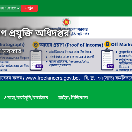
দেখুন
 প্রযুক্তি অধিদপ্তর
েশ সরকার
প্রকল্প/কর্মসূচি/কার্যক্রম
আইন/নীতিমালা