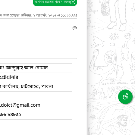
আপনার মতামত প্রদান করুন
াদ করা হয়েছে: রবিবার, ২ আগস্ট, ২০২৬ এ ১১:২৩ AM
ঃ আব্দুল্লাহ আল নোমান
্রোগ্রামার
কার্যালয়, চাটমোহর, পাবনা
doict
@gmail.com
৫৮৮ ৮৪৮৫২