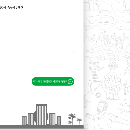
৭৩৭ ২৬৭১৭০
আপনার মতামত প্রদান করুন