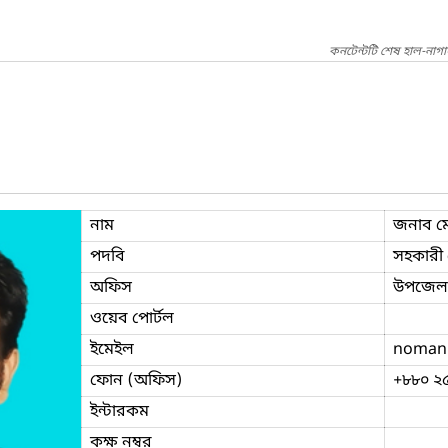
কনটেন্টটি শেষ হাল-নাগ
নাম
জনাব মো
পদবি
সহকারী প
অফিস
উপজেলা 
ওয়েব পোর্টল
ইমেইল
noman.
ফোন (অফিস)
+৮৮০ ২
ইন্টারকম
কক্ষ নম্বর