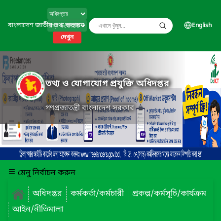
বাংলাদেশ জাতীয় তথ্য বাতায়ন
English
দেখুন
তথ্য ও যোগাযোগ প্রযুক্তি অধিদপ্তর
গণপ্রজাতন্ত্রী বাংলাদেশ সরকার
মেনু নির্বাচন করুন
অধিদপ্তর
কর্মকর্তা/কর্মচারী
প্রকল্প/কর্মসূচি/কার্যক্রম
আইন/নীতিমালা