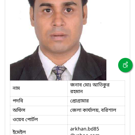
জনাব মোঃ আতিকুর
নাম
রহমান
পদবি
প্রোগ্রামার
অফিস
জেলা কার্যালয়, বরিশাল
ওয়েব পোর্টল
arkhan.bd85
ইমেইল