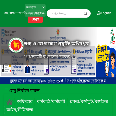
বাংলাদেশ জাতীয় তথ্য বাতায়ন
English
দেখুন
তথ্য ও যোগাযোগ প্রযুক্তি অধিদপ্তর
গণপ্রজাতন্ত্রী বাংলাদেশ সরকার
মেনু নির্বাচন করুন
অধিদপ্তর
কর্মকর্তা/কর্মচারী
প্রকল্প/কর্মসূচি/কার্যক্রম
আইন/নীতিমালা