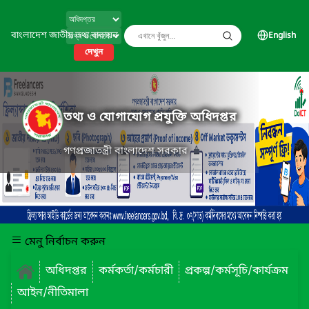
বাংলাদেশ জাতীয় তথ্য বাতায়ন
English
দেখুন
তথ্য ও যোগাযোগ প্রযুক্তি অধিদপ্তর
গণপ্রজাতন্ত্রী বাংলাদেশ সরকার
মেনু নির্বাচন করুন
অধিদপ্তর
কর্মকর্তা/কর্মচারী
প্রকল্প/কর্মসূচি/কার্যক্রম
আইন/নীতিমালা