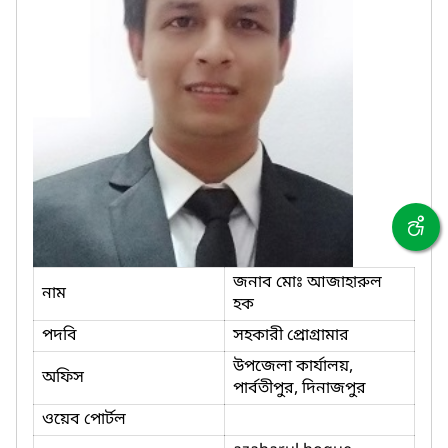
জনাব মোঃ আজাহারুল
নাম
হক
পদবি
সহকারী প্রোগ্রামার
উপজেলা কার্যালয়,
অফিস
পার্বতীপুর, দিনাজপুর
ওয়েব পোর্টল