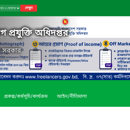
দেখুন
 প্রযুক্তি অধিদপ্তর
েশ সরকার
প্রকল্প/কর্মসূচি/কার্যক্রম
আইন/নীতিমালা