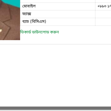
মোবাইল
+৮৮০ ১
ফ্যাক্স
ব্যাচ (বিসিএস)
ভিকার্ড ডাউনলোড করুন