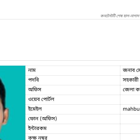
কনটেন্টটি শেষ হাল-নাগা
নাম
জনাব মে
পদবি
সহকারী ন
অফিস
জেলা কা
ওয়েব পোর্টল
ইমেইল
mahbub
ফোন (অফিস)
ইন্টারকম
কক্ষ নম্বর