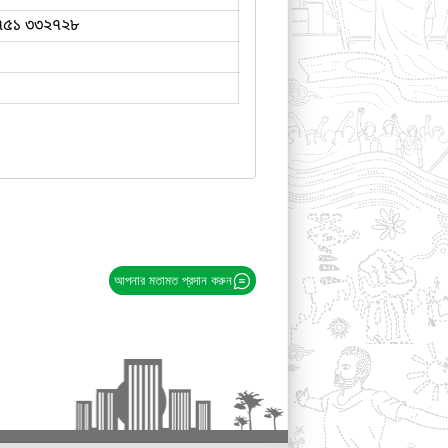
৭৫১ ৩৩২৭২৮
আপনার মতামত প্রদান করুন