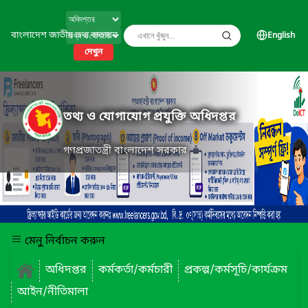
বাংলাদেশ জাতীয় তথ্য বাতায়ন
English
দেখুন
তথ্য ও যোগাযোগ প্রযুক্তি অধিদপ্তর
গণপ্রজাতন্ত্রী বাংলাদেশ সরকার
মেনু নির্বাচন করুন
অধিদপ্তর
কর্মকর্তা/কর্মচারী
প্রকল্প/কর্মসূচি/কার্যক্রম
আইন/নীতিমালা