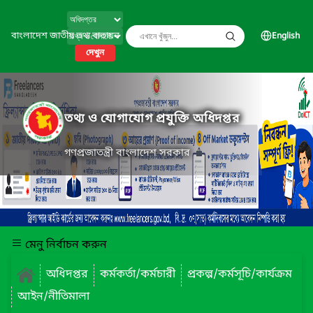
বাংলাদেশ জাতীয় তথ্য বাতায়ন
English
দেখুন
তথ্য ও যোগাযোগ প্রযুক্তি অধিদপ্তর
গণপ্রজাতন্ত্রী বাংলাদেশ সরকার
মেনু নির্বাচন করুন
অধিদপ্তর
কর্মকর্তা/কর্মচারী
প্রকল্প/কর্মসূচি/কার্যক্রম
আইন/নীতিমালা