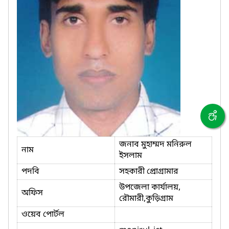
জনাব মুহাম্মদ মনিরুল
নাম
ইসলাম
পদবি
সহকারী প্রোগ্রামার
উপজেলা কার্যালয়,
অফিস
রৌমারী,কুড়িগ্রাম
ওয়েব পোর্টল