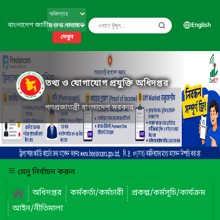
বাংলাদেশ জাতীয় তথ্য বাতায়ন
English
দেখুন
তথ্য ও যোগাযোগ প্রযুক্তি অধিদপ্তর
গণপ্রজাতন্ত্রী বাংলাদেশ সরকার
মেনু নির্বাচন করুন
অধিদপ্তর
কর্মকর্তা/কর্মচারী
প্রকল্প/কর্মসূচি/কার্যক্রম
আইন/নীতিমালা